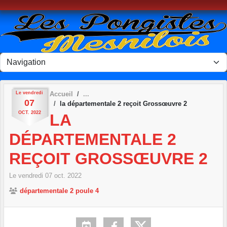
Panneau de gestion des cookies
Le
vendredi
Accueil
07
la départementale 2 reçoit Grossœuvre 2
OCT.
2022
LA
DÉPARTEMENTALE 2
REÇOIT GROSSŒUVRE 2
Le
vendredi
07
oct.
2022
départementale 2 poule 4