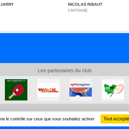
 JARRY
NICOLAS RIBAUT
CAPITAINE
Les partenaires du club
Ch
nne le contrôle sur ceux que vous souhaitez activer
Tout accepte
Information