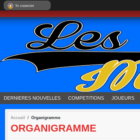
Panneau de gestion des cookies
Se connecter
DERNIERES NOUVELLES
COMPETITIONS
JOUEURS
Accueil
Organigramme
ORGANIGRAMME