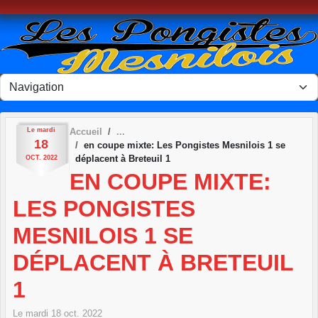
Panneau de gestion des cookies
Le
mardi
Accueil
18
en coupe mixte: Les Pongistes Mesnilois 1 se
déplacent à Breteuil 1
OCT.
2022
EN COUPE MIXTE:
LES PONGISTES
MESNILOIS 1 SE
DÉPLACENT À BRETEUIL
1
Le
mardi
18
oct.
2022