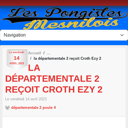
Panneau de gestion des cookies
Le
vendredi
Accueil
14
la départementale 2 reçoit Croth Ezy 2
AVRIL
2023
LA
DÉPARTEMENTALE 2
REÇOIT CROTH EZY 2
Le
vendredi
14
avril
2023
départementale 2 poule 4