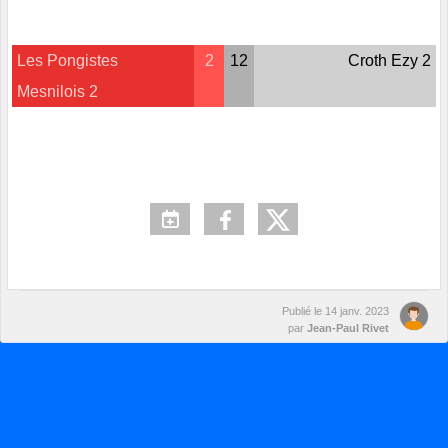
Les Pongistes
2
12
Croth Ezy 2
Mesnilois 2
Publié le
14 janv. 2023
par
Jean-Paul Rivet