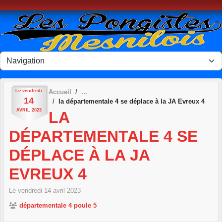
Panneau de gestion des cookies
Le
vendredi
Accueil
14
la départementale 4 se déplace à la JA Evreux 4
AVRIL
2023
LA
DÉPARTEMENTALE 4 SE
DÉPLACE À LA JA
EVREUX 4
Le
vendredi
14
avril
2023
départementale 4 poule 5