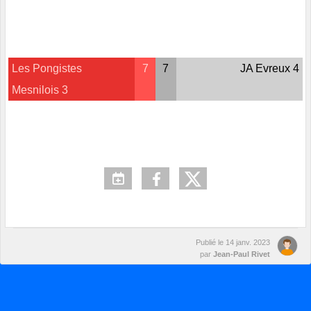
Les Pongistes
7
7
JA Evreux 4
Mesnilois 3
Publié le
14 janv. 2023
par
Jean-Paul Rivet